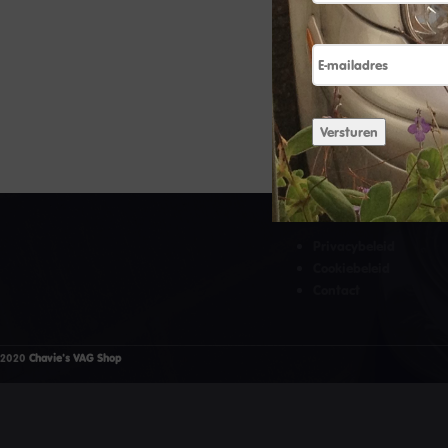
E-
mailadres
Versturen
HANDIGE LINKS
Privacybeleid
Cookiebeleid
Contact
2020
Chavie's VAG Shop