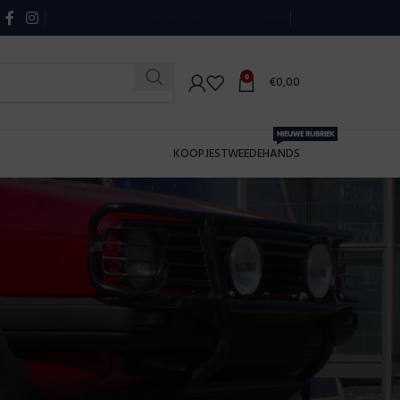
OVER CHAVIE’S VAG SHOP
CONTACT
NIEUWSBRIEF
0
€
0,00
NIEUWE RUBRIEK
KOOPJES
TWEEDEHANDS