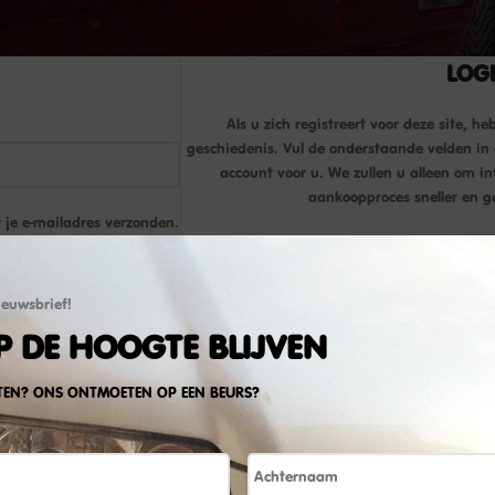
LOG
Als u zich registreert voor deze site, h
geschiedenis. Vul de onderstaande velden in 
account voor u. We zullen u alleen om i
aankoopproces sneller en g
 je e-mailadres verzonden.
LOGI
deze site te ondersteunen,
nden zoals omschreven in
ieuwsbrief!
P DE HOOGTE BLIJVEN
TEN? ONS ONTMOETEN OP EEN BEURS?