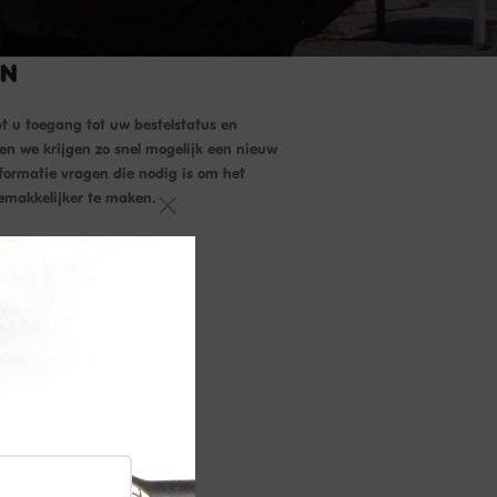
IN
ebt u toegang tot uw bestelstatus en
en we krijgen zo snel mogelijk een nieuw
nformatie vragen die nodig is om het
emakkelijker te maken.
N