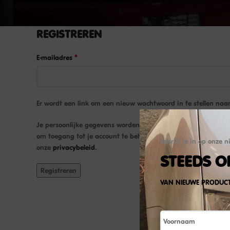
REGISTREREN
*
E-mailadres
Er wordt een link om een nieuw wachtwoord in te stellen naar
Je persoonlijke gegevens worden gebruikt om je ervaring op 
om toegang tot je account te beheren en voor andere doelei
Schrijf je in op onze n
onze
privacybeleid
.
STEEDS O
Registreren
VAN NIEUWE PRODUC
Naam