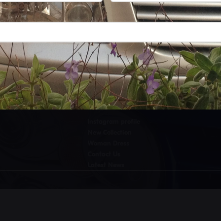
SITEMAP
Instagram profile
New Collection
Woman Dress
Contact Us
Latest News