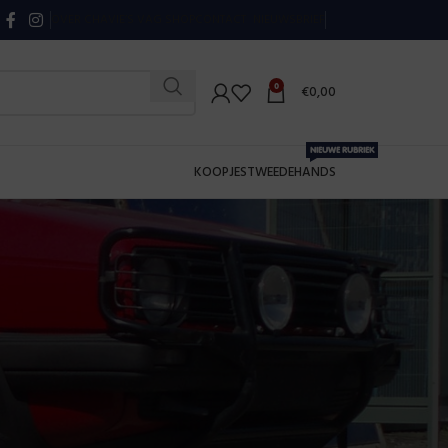
OVER CHAVIE’S VAG SHOP
CONTACT
NIEUWSBRIEF
0
€
0,00
NIEUWE RUBRIEK
KOOPJES
TWEEDEHANDS