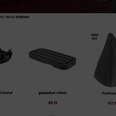
rts
Vento
Interieur
SOLD
OUT
l kachel
gaspedaal rubber
Pookhoes
LEES
TOEVOEGEN
VERDER
AAN
€
8,95
WINKELWAGEN
€
17,