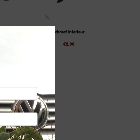
iel (repro)
Schroef Interieur
LEES
TOEVOEGEN
VERDER
AAN
5
€
2,00
WINKELWAGEN