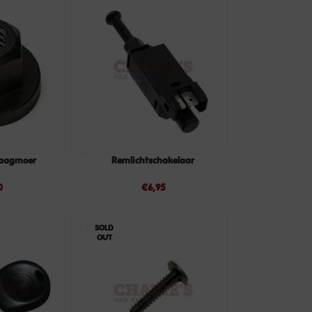
raagmoer
Remlichtschakelaar
TOEVOEGEN
TOEVOEGEN
AAN
AAN
0
€
6,95
WINKELWAGEN
WINKELWAGEN
SOLD
OUT