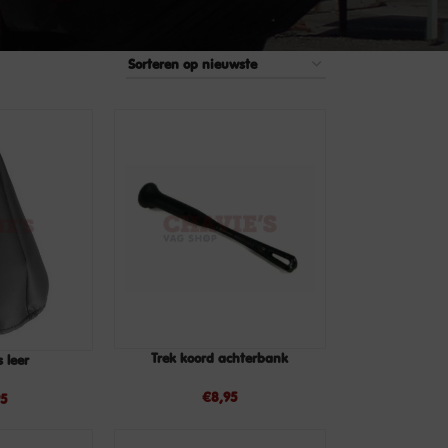
Trek koord achterbank
 leer
TOEVOEGEN
LEES
AAN
VERDER
€
8,95
WINKELWAGEN
95