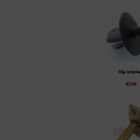
Clip interie
€
1,00