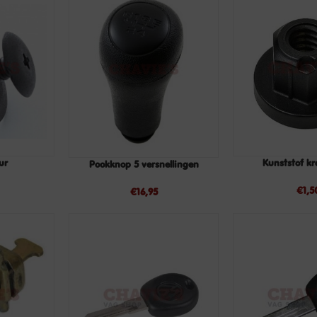
ur
Kunststof k
Pookknop 5 versnellingen
TOEVOEGEN
TOEVOEGEN
AAN
AAN
€
1,5
WINKELWAGEN
€
16,95
WINKELWAGEN