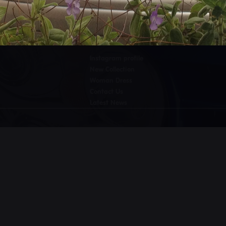
SITEMAP
Instagram profile
New Collection
Woman Dress
Contact Us
Latest News