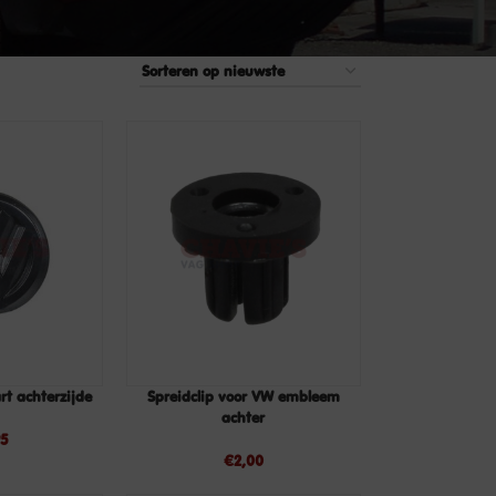
t achterzijde
Spreidclip voor VW embleem
TOEVOEGEN
TOEVOEGEN
achter
AAN
AAN
95
WINKELWAGEN
WINKELWAGEN
€
2,00