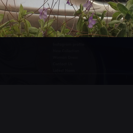
SITEMAP
Instagram profile
New Collection
Woman Dress
Contact Us
Latest News