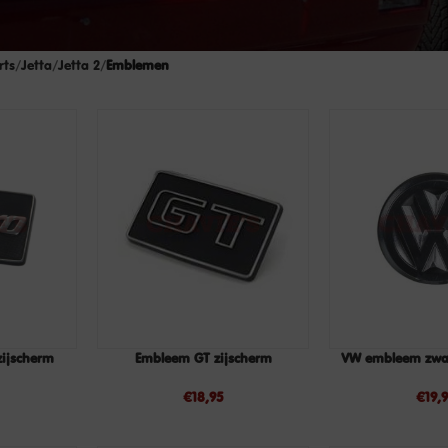
rts
Jetta
Jetta 2
Emblemen
zijscherm
Embleem GT zijscherm
VW embleem zwar
LEES
TOEVOEGEN
VERDER
AAN
€
18,95
€
19,
WINKELWAGEN