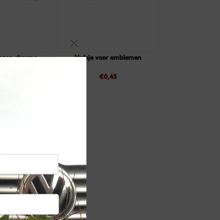
agen chrome,
Hulsje voor emblemen
TOEVOEGEN
TOEVOEGEN
ijde
AAN
AAN
€
0,45
WINKELWAGEN
WINKELWAGEN
95