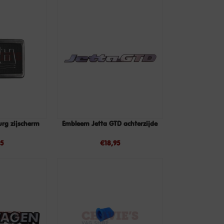
rg zijscherm
Embleem Jetta GTD achterzijde
TOEVOEGEN
TOEVOEGEN
AAN
AAN
95
€
18,95
WINKELWAGEN
WINKELWAGEN