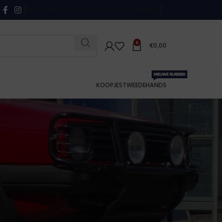
OVER CHAVIE’S VAG SHOP
CONTACT
NIEUWSBRIEF
0
€
0,00
NIEUWE RUBRIEK
KOOPJES
TWEEDEHANDS