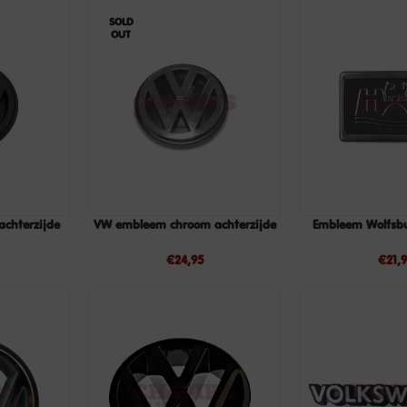
SOLD
OUT
chterzijde
VW embleem chroom achterzijde
Embleem Wolfsbu
LEES
TOEVOEGEN
VERDER
AAN
€
24,95
€
21,
WINKELWAGEN