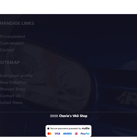
HANDIGE LINKS
Privacybeleid
Cookiebeleid
Contact
SITEMAP
Instagram profile
New Collection
Woman Dress
Contact Us
Latest News
2020
Chavie's VAG Shop