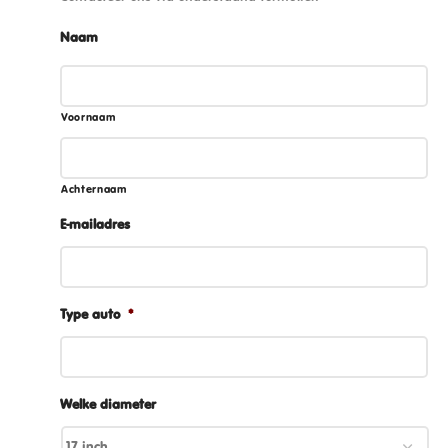
Naam
Voornaam
Achternaam
E-mailadres
Type auto
*
Welke diameter