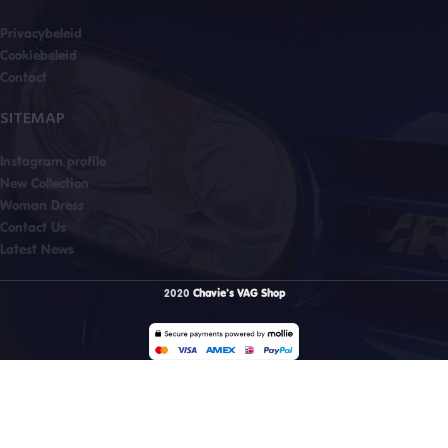
Privacybeleid
Cookiebeleid
Contact
SITEMAP
Instagram profile
New Collection
Woman Dress
Contact Us
Latest News
2020
Chavie's VAG Shop