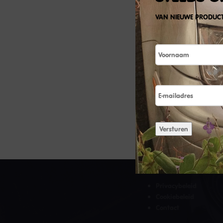
VAN NIEUWE PRODUC
Naam
E-
mailadres
Versturen
HANDIGE LINKS
Privacybeleid
Cookiebeleid
Contact