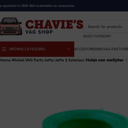
w specialist in OEM VAG onderdelen en accessoires
SELECT CATEGORY
BROWSE CATEGORIES
ACCESSOIRES
BBS
VAG PARTS
VE
Home
Winkel
VAG Parts
Jetta
Jetta 2
Exterieur
Hulsje voor sierlijsten