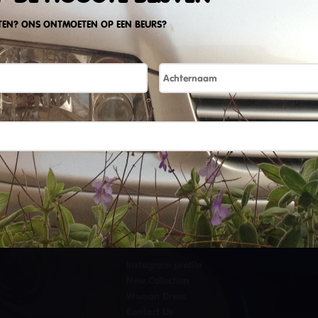
TEN? ONS ONTMOETEN OP EEN BEURS?
SITEMAP
Instagram profile
New Collection
Woman Dress
Contact Us