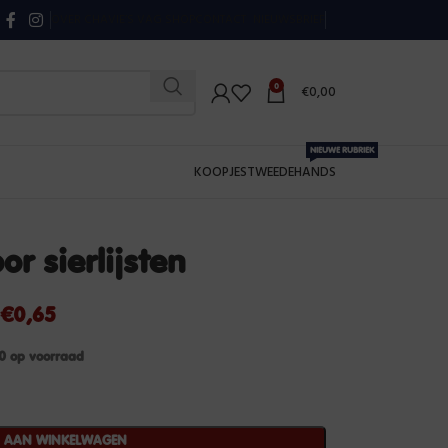
OVER CHAVIE’S VAG SHOP
CONTACT
NIEUWSBRIEF
0
€
0,00
NIEUWE RUBRIEK
KOOPJES
TWEEDEHANDS
or sierlijsten
€
0,65
0 op voorraad
N AAN WINKELWAGEN