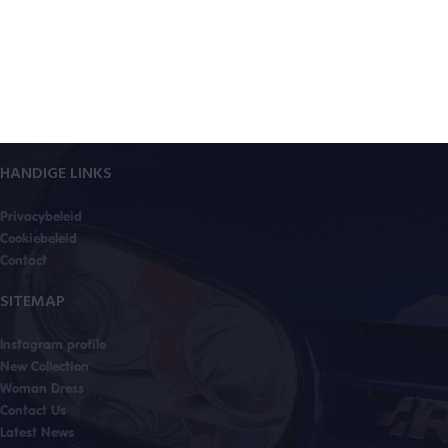
HANDIGE LINKS
Privacybeleid
Cookiebeleid
Contact
SITEMAP
Instagram profile
New Collection
Woman Dress
Contact Us
Latest News