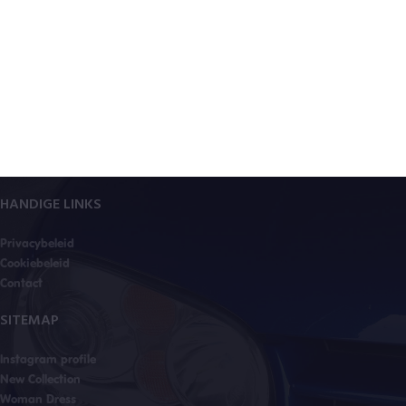
HANDIGE LINKS
Privacybeleid
Cookiebeleid
Contact
SITEMAP
Instagram profile
New Collection
Woman Dress