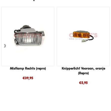
Mistlamp Rechts (repro)
Knipperlicht Vooraan, oranje
(Repro)
€
39,95
€
5,95