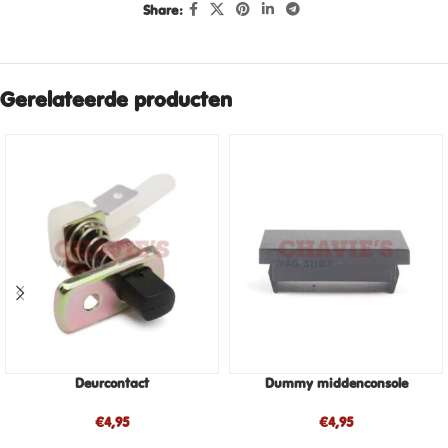
Share:
Gerelateerde producten
Deurcontact
Dummy middenconsole
€
4,95
€
4,95