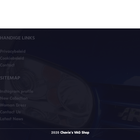
HANDIGE LINKS
Privacybeleid
Cookiebeleid
Contact
SITEMAP
Instagram profile
New Collection
Woman Dress
Contact Us
Latest News
2020
Chavie's VAG Shop