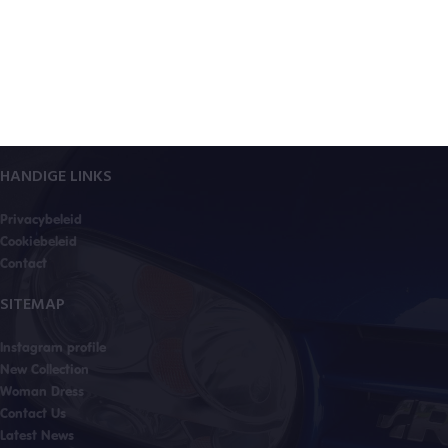
HANDIGE LINKS
Privacybeleid
Cookiebeleid
Contact
SITEMAP
Instagram profile
New Collection
Woman Dress
Contact Us
Latest News