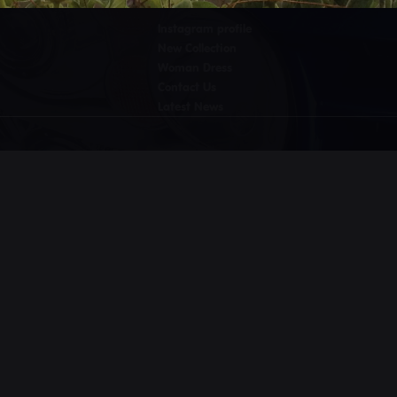
Instagram profile
New Collection
Woman Dress
Contact Us
Latest News