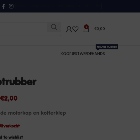
OVER CHAVIE’S VAG SHOP
CONTACT
NIEUWSBRIEF
0
€
0,00
NIEUWE RUBRIEK
KOOPJES
TWEEDEHANDS
otrubber
€
2,00
 de motorkap en kofferklep
itverkocht
d to wishlist