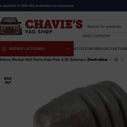
w specialist in OEM VAG onderdelen en accessoires
SELECT CATEGORY
BROWSE CATEGORIES
ACCESSOIRES
BBS
VAG PARTS
VE
Home
Winkel
VAG Parts
Polo
Polo 2/2F
Exterieur
Stootrubber
SOLD
OUT