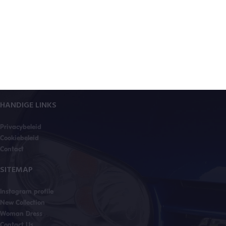
HANDIGE LINKS
Privacybeleid
Cookiebeleid
Contact
SITEMAP
Instagram profile
New Collection
Woman Dress
Contact Us