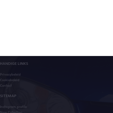
HANDIGE LINKS
Privacybeleid
Cookiebeleid
Contact
SITEMAP
Instagram profile
New Collection