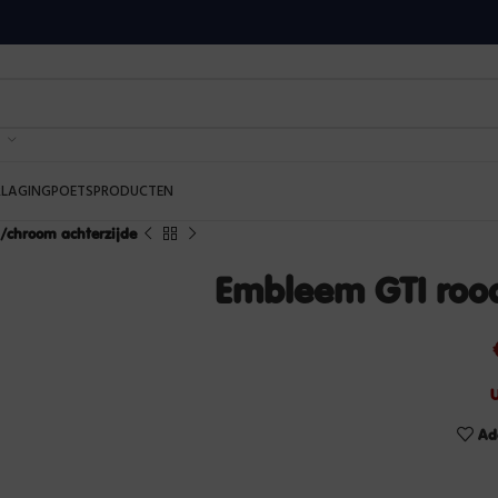
RLAGING
POETSPRODUCTEN
/chroom achterzijde
Embleem GTI roo
U
Ad