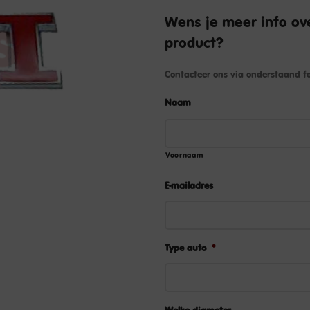
Wens je meer info ove
product?
Contacteer ons via onderstaand fo
Naam
Voornaam
E-mailadres
Type auto
*
Welke diameter