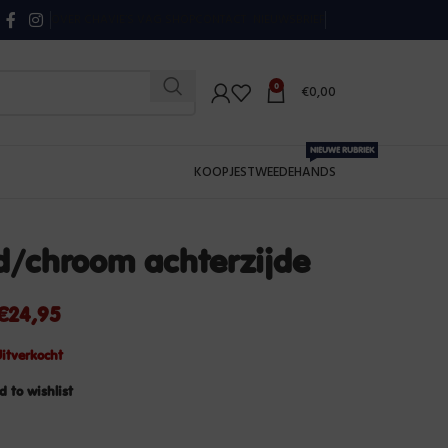
OVER CHAVIE’S VAG SHOP
CONTACT
NIEUWSBRIEF
0
€
0,00
NIEUWE RUBRIEK
KOOPJES
TWEEDEHANDS
d/chroom achterzijde
€
24,95
itverkocht
d to wishlist