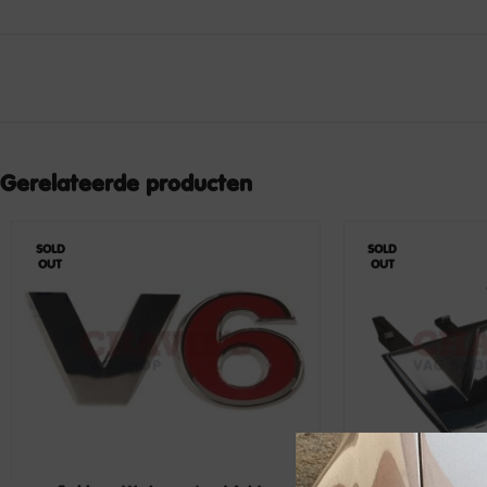
Gerelateerde producten
SOLD
SOLD
OUT
OUT