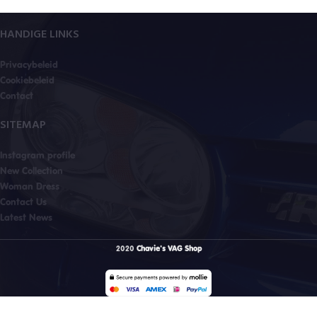
HANDIGE LINKS
Privacybeleid
Cookiebeleid
Contact
SITEMAP
Instagram profile
New Collection
Woman Dress
Contact Us
Latest News
2020
Chavie's VAG Shop