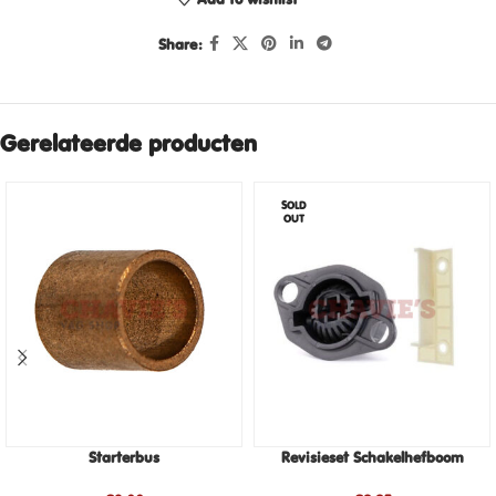
Share:
Gerelateerde producten
SOLD
OUT
Starterbus
Revisieset Schakelhefboom