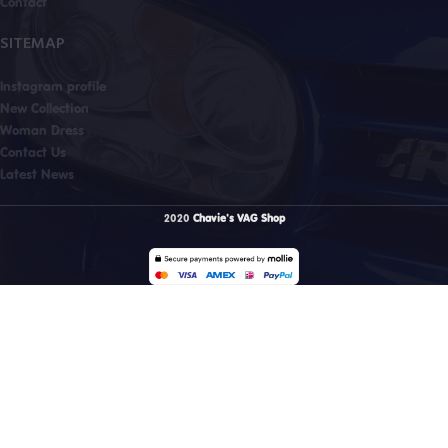
Contact
SITEMAP
Instagram profile
New Collection
Woman Dress
Contact Us
Latest News
2020
Chavie's VAG Shop