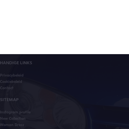
HANDIGE LINKS
Privacybeleid
Cookiebeleid
Contact
SITEMAP
Instagram profile
New Collection
Woman Dress