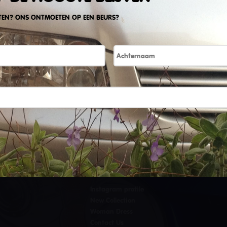
TEN? ONS ONTMOETEN OP EEN BEURS?
SITEMAP
Instagram profile
New Collection
Woman Dress
Contact Us