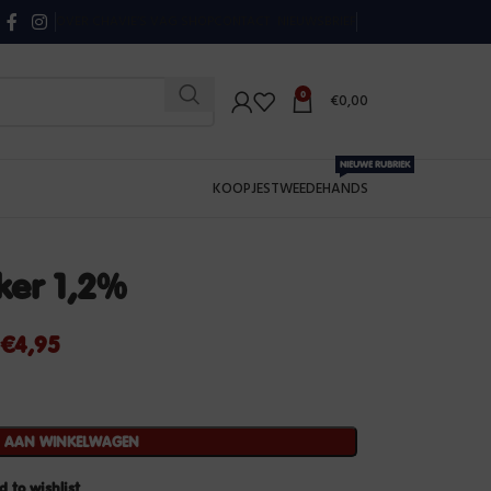
OVER CHAVIE’S VAG SHOP
CONTACT
NIEUWSBRIEF
0
€
0,00
NIEUWE RUBRIEK
KOOPJES
TWEEDEHANDS
ker 1,2%
€
4,95
N AAN WINKELWAGEN
d to wishlist