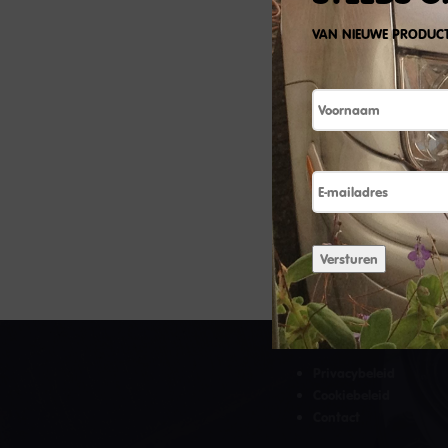
VAN NIEUWE PRODUC
Naam
E-
mailadres
Versturen
HANDIGE LINKS
Privacybeleid
Cookiebeleid
Contact