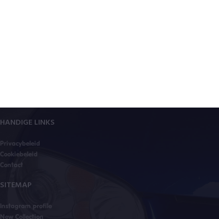
HANDIGE LINKS
Privacybeleid
Cookiebeleid
Contact
SITEMAP
Instagram profile
New Collection